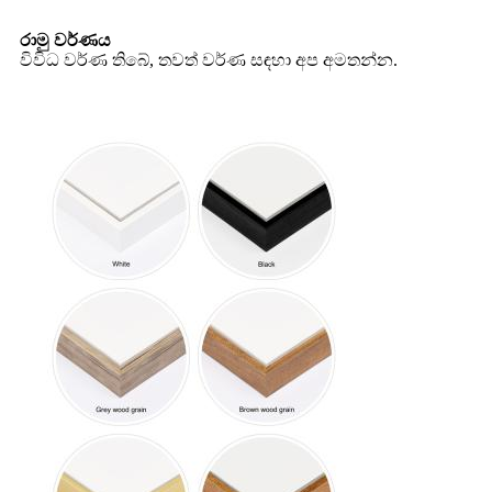
රාමු වර්ණය
විවිධ වර්ණ තිබේ, තවත් වර්ණ සඳහා අප අමතන්න.