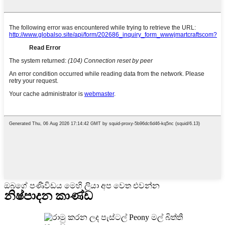
ඔබගේ පණිවිඩය මෙහි ලියා අප වෙත එවන්න
නිෂ්පාදන කාණ්ඩ