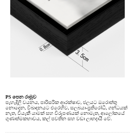
PS පෙන රාමුව
පැහැදිලි වයනය, පාරිසරික ආරක්ෂාව, ජලයට ඔරොත්තු
නොදෙන, විඛාදනයට එරෙහිව, සලබයා-ප්‍රතිරෝධී, ගන්ධයක්
නැත, වියැකී යාමක් සහ විරූපණයක් නොමැත, ආලෝකයේ
ගුණාත්මකභාවය, කල් පවතින සහ වඩා ලාභදායී වේ.