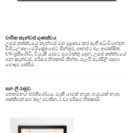
වාරික කැන්වස් ගුණත්වය
උසස් තත්ත්වයේ කැන්වස් මත මුද්‍රණය කර ඇති අධි-විභේදන
ඩිජිටල් කලා මයික්‍රෝ-ජෙට් පින්තූර, ගෘහස්ථ ජල ආරක්ෂිත,
UV-ප්‍රතිරෝධී, වියැකී යාමට ඔරොත්තු දෙන, උසස් තත්ත්වයේ
ඝන කැන්වස්, පරිසර හිතකාමී තීන්ත, ගැලරි සැරසිලි සඳහා
හොඳම තේරීම.
ඝන ලී රාමුව
තෙතමනය ප්රතිරෝධය, මැකී යාමක් නැත, හැඩයක් නැත,
ශක්තිමත් සහ කල් පවතින, වඩා පරිසර හිතකාමී.