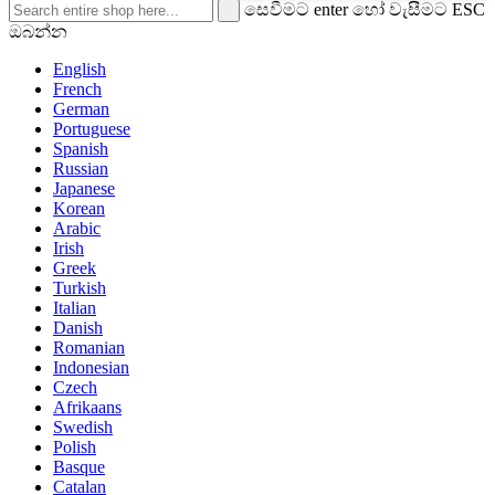
සෙවීමට enter හෝ වැසීමට ESC
ඔබන්න
English
French
German
Portuguese
Spanish
Russian
Japanese
Korean
Arabic
Irish
Greek
Turkish
Italian
Danish
Romanian
Indonesian
Czech
Afrikaans
Swedish
Polish
Basque
Catalan