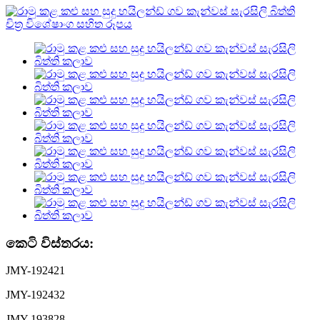
කෙටි විස්තරය:
JMY-192421
JMY-192432
JMY-193828