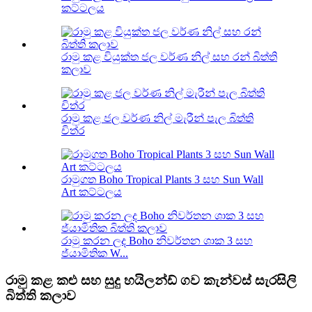
කට්ටලය
රාමු කළ වියුක්ත ජල වර්ණ නිල් සහ රන් බිත්ති
කලාව
රාමු කළ ජල වර්ණ නිල් මැරීන් පැල බිත්ති
චිත්ර
රාමුගත Boho Tropical Plants 3 සහ Sun Wall
Art කට්ටලය
රාමු කරන ලද Boho නිවර්තන ශාක 3 සහ
ජ්යාමිතික W...
රාමු කළ කළු සහ සුදු හයිලන්ඩ් ගව කැන්වස් සැරසිලි
බිත්ති කලාව