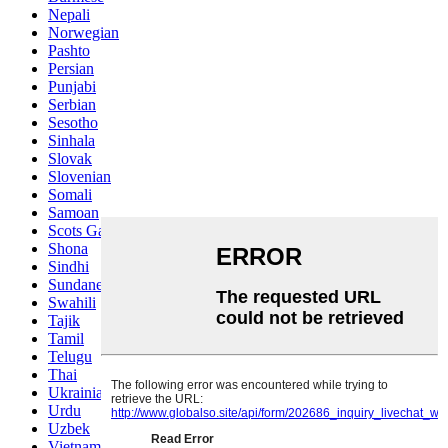
Nepali
Norwegian
Pashto
Persian
Punjabi
Serbian
Sesotho
Sinhala
Slovak
Slovenian
Somali
Samoan
Scots Gaelic
Shona
Sindhi
Sundanese
Swahili
Tajik
Tamil
Telugu
Thai
Ukrainian
Urdu
Uzbek
Vietnamese