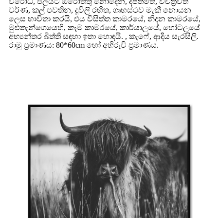
විරෝධී, ජලයට ඔරොත්තු නොදෙන, දීප්තිමත්, විචිත්‍රවත්
වර්ණ, කල් පවතින, දූවිලි රහිත, ගෘහස්ථව මැකී නොයන
ලෙස භාවිතා කරයි, එය විසිත්ත කාමරයේ, නිදන කාමරයේ,
මුළුතැන්ගෙයෙහි, කෑම කාමරයේ, කාර්යාලයේ, හෝටලයේ
අභ්‍යන්තර බිත්ති සඳහා ඉතා හොඳයි. , කැෆේ, ආදිය සැරසිලි.
රාමු ප්‍රමාණය: 80*60cm හෝ අභිරුචි ප්‍රමාණය.