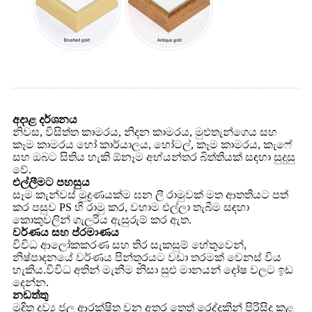
අදාළ දර්ශනය
නිවස, විසිත්ත කාමරය, නිදන කාමරය, මුළුතැන්ගෙය සහ
කෑම කාමරය හෝ කාර්යාලය, හෝටල්, කෑම කාමරය, කැෆේ
සහ ඔබට සිතිය හැකි ඕනෑම අභ්යන්තර බිත්තියක් සඳහා සුදුසු
වේ.
එල්ලීමට පහසුය
සෑම කැන්වස් මුද්‍රණයක්ම ඝන ලී රාමුවක් මත ආතතියට පත්
කර පසුව PS හි රාමු කර, වහාම එල්ලා තැබීම සඳහා
කොකුවලින් ගැලරිය ඇසුරුම් කර ඇත.
වර්ණය සහ ප්රමාණය
විවිධ ආලෝකකරණ සහ තිර සැකසුම් හේතුවෙන්,
නිෂ්පාදනයේ වර්ණය පින්තූරයට වඩා තරමක් වෙනස් විය
හැකිය.විවිධ අතින් මැනීම නිසා සුළු මානයන් දෝෂ වලට ඉඩ
දෙන්න.
නඩත්තු
මුද්‍රිත ද්‍රව්‍ය ජල ආරක්ෂිත වන අතර තෙත් රෙද්දකින් පිරිසිදු කළ