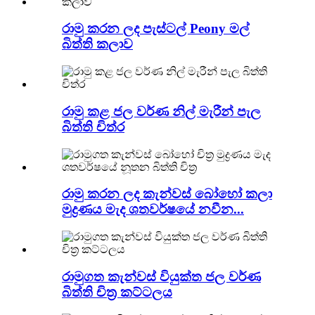
රාමු කරන ලද පැස්ටල් Peony මල්
බිත්ති කලාව
රාමු කළ ජල වර්ණ නිල් මැරීන් පැල
බිත්ති චිත්ර
රාමු කරන ලද කැන්වස් බෝහෝ කලා
මුද්‍රණය මැද ශතවර්ෂයේ නවීන...
රාමුගත කැන්වස් වියුක්ත ජල වර්ණ
බිත්ති චිත්‍ර කට්ටලය