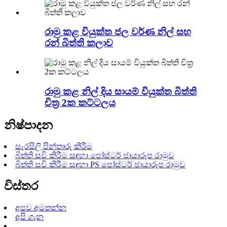
රාමු කළ වියුක්ත ජල වර්ණ නිල් සහ
රන් බිත්ති කලාව
රාමු කළ නිල් දිය සායම් වියුක්ත බිත්ති
චිත්‍ර 2ක කට්ටලය
නිෂ්පාදන
සැරසිලි පින්තාරු කිරීම
බිත්ති සවි කිරීම සඳහා පෝස්ටර් ඡායාරූප රාමුව
බිත්ති සවි කිරීම සඳහා PS පෝස්ටර් ඡායාරූප රාමුව
විස්තර
අපව අමතන්න
අපි ගැන