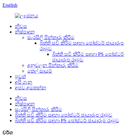
English
නිවස
නිෂ්පාදන
සැරසිලි පින්තාරු කිරීම
බිත්ති සවි කිරීම සඳහා පෝස්ටර් ඡායාරූප
රාමුව
බිත්ති සවි කිරීම සඳහා PS පෝස්ටර්
ඡායාරූප රාමුව
අනුචලන පින්තාරු කිරීම
තෙල් සායම්
පුවත්
අපි ගැන
අපව අමතන්න
නිවස
නිෂ්පාදන
සැරසිලි පින්තාරු කිරීම
බිත්ති සවි කිරීම සඳහා පෝස්ටර් ඡායාරූප රාමුව
බිත්ති සවි කිරීම සඳහා PS පෝස්ටර් ඡායාරූප රාමුව
වර්ග