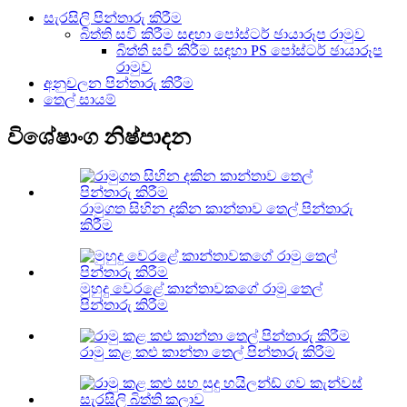
සැරසිලි පින්තාරු කිරීම
බිත්ති සවි කිරීම සඳහා පෝස්ටර් ඡායාරූප රාමුව
බිත්ති සවි කිරීම සඳහා PS පෝස්ටර් ඡායාරූප
රාමුව
අනුචලන පින්තාරු කිරීම
තෙල් සායම්
විශේෂාංග නිෂ්පාදන
රාමුගත සිහින දකින කාන්තාව තෙල් පින්තාරු
කිරීම
මුහුදු වෙරළේ කාන්තාවකගේ රාමු තෙල්
පින්තාරු කිරීම
රාමු කළ කළු කාන්තා තෙල් පින්තාරු කිරීම