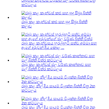
රාමුගත කැන්වස් වියුක්ත ජල වර්ණ බිත්ති චිත්‍ර
කට්ටලය
රාමු කළ කැන්වස් කළු සහ සුදු සීබ්‍රා බිත්ති
කලාව
රාමු කළ කැන්වසය හුරුබුහුටි සත්ව අම්මා සහ
ඇගේ දරුවන් දිය කොළ ...
රාමු කළ කැන්වස් ජල වර්ණ කාන්තාව සහ
මල් බිත්ති චිත්ර කට්ටලය
රාමු කළ නිල් දිය සායම් වියුක්ත බිත්ති චිත්‍ර 2ක
කට්ටලය
රාමු කළ නිල් දිය සායම් වියුක්ත බිත්ති චිත්‍ර 2ක