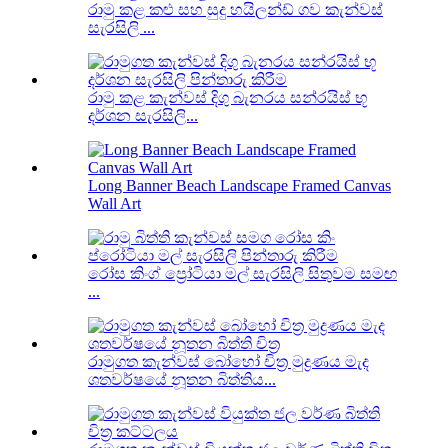
රාමු කළ කළු සහ සුදු හයිලන්ඩ් ගව කැන්වස්
සැරසිලි ...
රාමු කළ කැන්වස් දිගු බැනරය සන්රයිස් භූ
දර්ශන සැරසිලි...
Long Banner Beach Landscape Framed Canvas
Wall Art
රෝස කිංග් ප්‍රෝටියා මල් සැරසිලි සිතුවම සමඟ
...
රාමුගත කැන්වස් බෝහෝ චිත්‍ර මුද්‍රණය මැද
ශතවර්ෂයේ නූතන බිත්තිය...