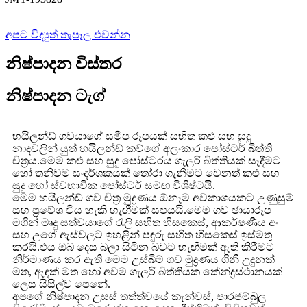
අපට විද්‍යුත් තැපෑල එවන්න
නිෂ්පාදන විස්තර
නිෂ්පාදන ටැග්
හයිලන්ඩ් ගවයාගේ සමීප රූපයක් සහිත කළු සහ සුදු
නාදවලින් යුත් හයිලන්ඩ් කව්ගේ අලංකාර පෝස්ටර් බිත්ති
චිත්‍රය.මෙම කළු සහ සුදු පෝස්ටරය ගැලරි බිත්තියක් සෑදීමට
හෝ තනිවම සංදර්ශකයක් තෝරා ගැනීමට වෙනත් කළු සහ
සුදු හෝ ස්වභාවික පෝස්ටර් සමඟ විශිෂ්ටයි.
මෙම හයිලන්ඩ් ගව චිත්‍ර මුද්‍රණය ඕනෑම අවකාශයකට උණුසුම්
සහ ප්‍රවේශ විය හැකි හැඟීමක් සපයයි.මෙම ගව ඡායාරූප
මගින් මෘදු සත්වයාගේ රැලි සහිත හිසකෙස්, ආකර්ෂණීය අං
සහ උගේ ඇස්වලට ඉහළින් පඳුරු සහිත හිසකෙස් ඉස්මතු
කරයි.එය ඔබ දෙස බලා සිටින බවට හැඟීමක් ඇති කිරීමට
නිර්මාණය කර ඇති මෙම උස්බිම් ගව මුද්‍රණය ගිනි උදුනක්
මත, ඇඳක් මත හෝ අවම ගැලරි බිත්තියක කේන්ද්‍රස්ථානයක්
ලෙස සිසිල්ව පෙනේ.
අපගේ නිෂ්පාදන උසස් තත්ත්වයේ කැන්වස්, පාරජම්බුල