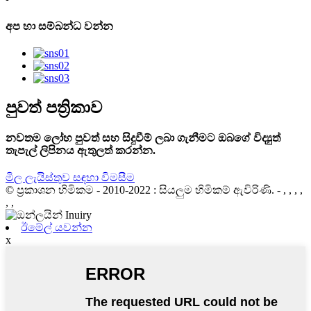
අප හා සම්බන්ධ වන්න
පුවත් පත්‍රිකාව
නවතම ලෝහ පුවත් සහ සිදුවීම් ලබා ගැනීමට ඔබගේ විද්‍යුත්
තැපැල් ලිපිනය ඇතුලත් කරන්න.
මිල ලැයිස්තුව සඳහා විමසීම
© ප්‍රකාශන හිමිකම - 2010-2022 : සියලුම හිමිකම් ඇවිරිණි.
- , , , ,
, ,
ඊමේල් යවන්න
x