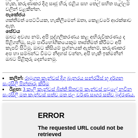
හැක, කරුණාකර දිගු සෘජු හිරු එළිය සහ තෙල් සහිත පැල්ලම්
වලින් වළකින්න.
පැකේජය
ශක්තිමත් පෙට්ටියක, හැකිලීමෙන් ඔතා, කෙළවරේ ආරක්ෂාව
ඇත.
සේවය
ඔබට අවශ්‍ය නම්, අපි පුද්ගලීකරණය කළ අභිරුචිකරණය ද
පිළිගනිමු, සෑම පාරිභෝගිකයෙකුම තෘප්තිමත් කිරීමට අපි
කැපවී සිටිමු, ඔබට කිසියම් ප්‍රශ්නයක් ඇත්නම්, කරුණාකර
අප හා සම්බන්ධ වීමට නිදහස් වන්න, අපි හැකි ඉක්මනින්
ඔබට පිළිතුරු දෙන්නෙමු.
කලින්:
රාමුගත කැන්වස් දිගු බැනරය සන්රයිස් භූ දර්ශන
සැරසිලි පින්තාරු කිරීම
ඊළඟ:
3 කෑලි කැන්වස් බිත්ති සිතුවම් කැන්වස් පවුලේ නවීන
සැරසිලි මත කැන්වස් සත්ව මත ජල වර්ණ සාගර සත්ව මුද්රණය.